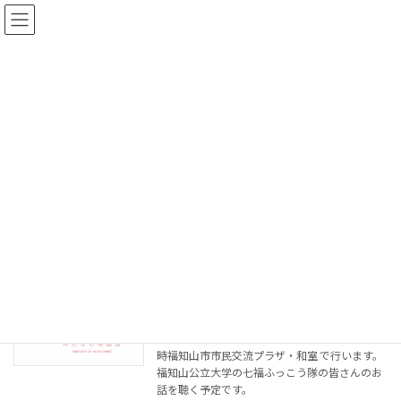
コ
ナ
ン
ビ
テ
ゲ
ン
ー
ツ
シ
へ
ョ
お知らせ
ス
ン
キ
に
ッ
移
プ
動
HOME
お知らせ
お知らせ
お知らせ
11月のみんなの保健室～にじラボ～
お知らせ
2025年11月1日
次回のにじラボは、 11月28日（金）午後6～8
時福知山市市民交流プラザ・和室 で行います。
福知山公立大学の七福ふっこう隊の皆さんのお
話を聴く予定です。