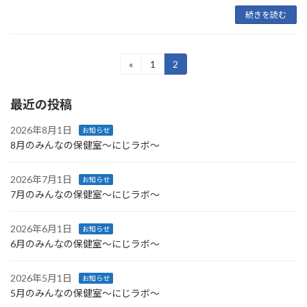
続きを読む
投
«
1
2
固
固
定
定
稿
ペ
ペ
最近の投稿
ー
ー
の
ジ
ジ
ペ
2026年8月1日
お知らせ
8月のみんなの保健室～にじラボ～
ー
ジ
2026年7月1日
お知らせ
7月のみんなの保健室～にじラボ～
送
り
2026年6月1日
お知らせ
6月のみんなの保健室～にじラボ～
2026年5月1日
お知らせ
5月のみんなの保健室～にじラボ～